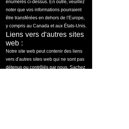
énumérés ci-dessus. En outre, veuillez
noter que vos informations pourraient
être transférées en dehors de l'Europe,
y compris au Canada et aux États-Unis.
Liens vers d'autres sites
web :
Notre site web peut contenir des liens
vers d'autres sites web qui ne sont pas
détenus ou contrôlés par nous. Sachez
que nous ne sommes pas
responsables de ces autres sites web
ou des pratiques de confidentialité des
tiers. Nous vous encourageons à être
attentif lorsque vous quittez notre site
web et à lire les déclarations de
confidentialité de chaque site web